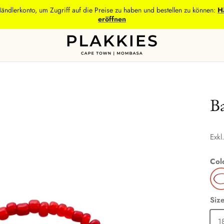
Händlerkonto, um Zugriff auf die Preise zu haben und bestellen zu können:
H
eröffnen
B
Exkl
Col
Siz
1