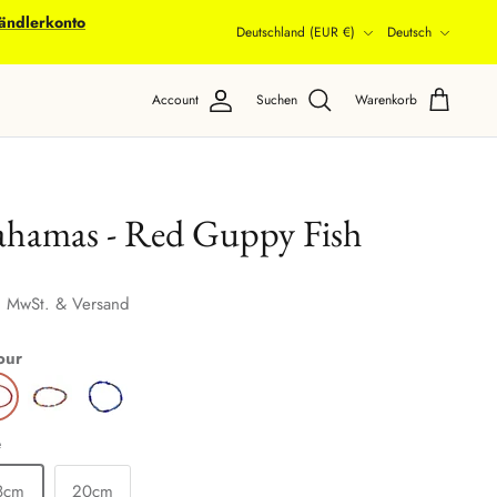
ändlerkonto
Währung
Sprache
Deutschland (EUR €)
Deutsch
Account
Suchen
Warenkorb
ahamas - Red Guppy Fish
. MwSt. & Versand
our
e
8cm
20cm