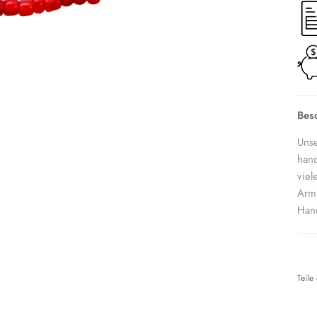
Bes
Unse
hand
viel
Armb
Han
Teile