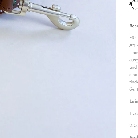
Bes
Für 
Afri
Hand
ausg
und 
sind
fin
Gürt
Lei
1.5c
2.0
Vor