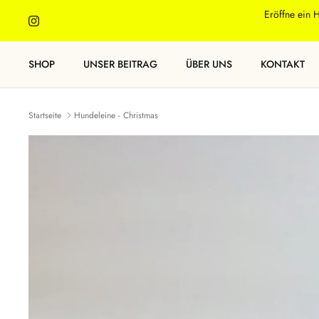
Direkt
Eröffne ein 
zum
Inhalt
SHOP
UNSER BEITRAG
ÜBER UNS
KONTAKT
Startseite
Hundeleine - Christmas