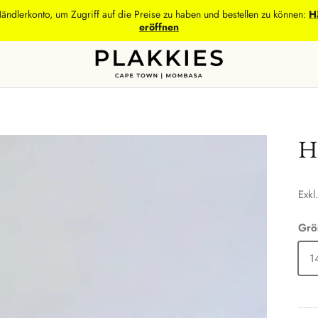
Händlerkonto, um Zugriff auf die Preise zu haben und bestellen zu können:
H
eröffnen
Hu
Exkl
Grö
1