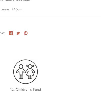
 Leine: 145cm
Teilen
Twittern
Pinnen
 das:
1% Children's Fund