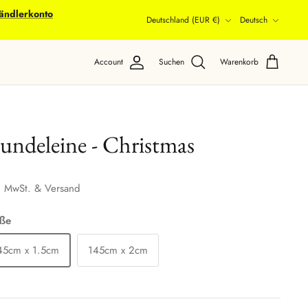
ändlerkonto
Währung
Sprache
Deutschland (EUR €)
Deutsch
Account
Suchen
Warenkorb
ndeleine - Christmas
. MwSt. & Versand
ße
45cm x 1.5cm
145cm x 2cm