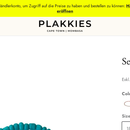
Händlerkonto, um Zugriff auf die Preise zu haben und bestellen zu können:
H
eröffnen
Se
Exkl
Col
Siz
1