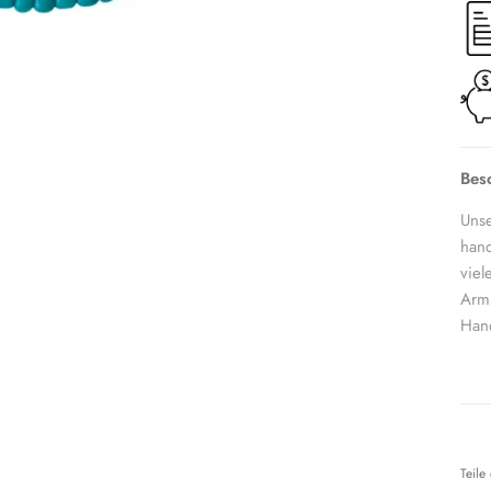
Bes
Unse
hand
viel
Armb
Han
Teile