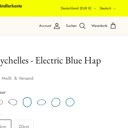
ändlerkonto
Währung
Sprache
Deutschland (EUR €)
Deutsch
Account
Suchen
Warenkorb
ychelles - Electric Blue Hap
. MwSt. & Versand
our
e
8cm
20cm