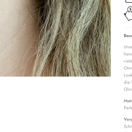
Bes
Unse
hand
viel
Ohrr
Look
die 
Ohrs
Mate
Perl
Ver
Schm