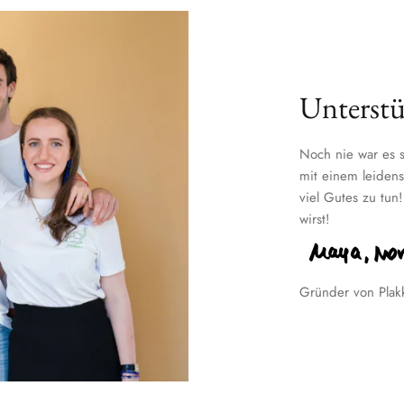
Unterstü
Noch nie war es s
mit einem leidens
viel Gutes zu tun
wirst!
Gründer von Plak