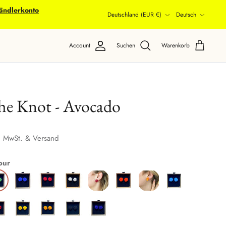
ändlerkonto
Währung
Sprache
Deutschland (EUR €)
Deutsch
Account
Suchen
Warenkorb
he Knot - Avocado
. MwSt. & Versand
our