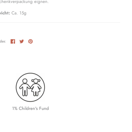
chenkverpackung eignen.
icht:
Ca. 15g
Teilen
Twittern
Pinnen
 das:
1% Children's Fund