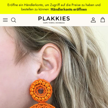
Direkt
Eröffne ein Händlerkonto, um Zugriff auf die Preise zu haben und
zum
bestellen zu können:
Händlerkonto eröffnen
Inhalt
Sandalen
Gürtel
Accessoires
Hunde
Alle Produkte