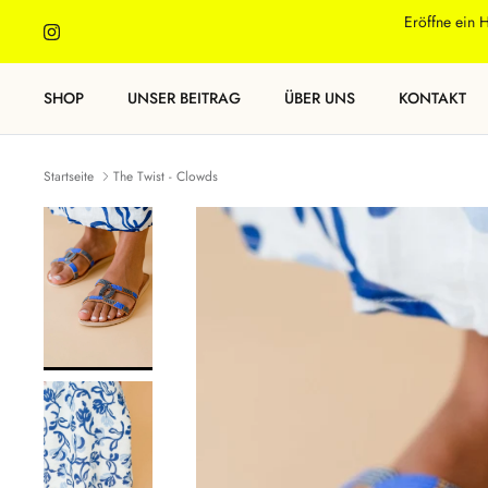
Direkt
Eröffne ein 
zum
Inhalt
SHOP
UNSER BEITRAG
ÜBER UNS
KONTAKT
Startseite
The Twist - Clowds