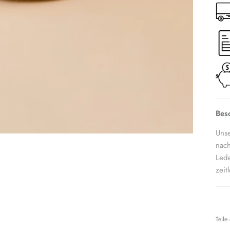
Bes
Unse
nach
Lede
zeit
Teile