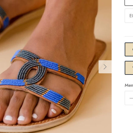
E
Men