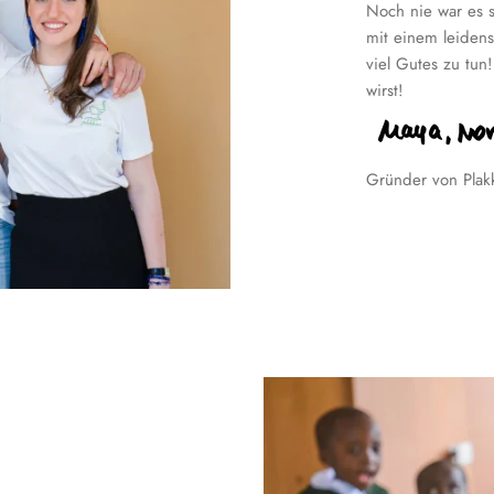
Noch nie war es s
mit einem leidens
viel Gutes zu tun
wirst!
Gründer von Plak