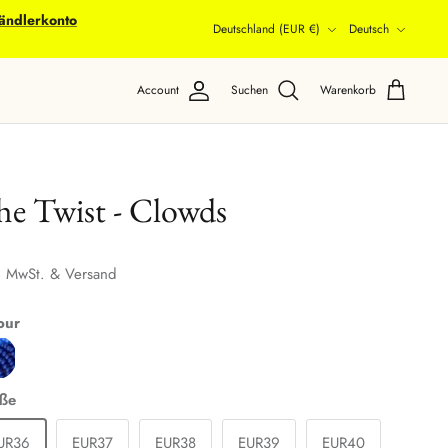
ändlerkonto
Währung
Sprache
Deutschland (EUR €)
Deutsch
Account
Suchen
Warenkorb
he Twist - Clowds
. MwSt. & Versand
our
ße
UR36
EUR37
EUR38
EUR39
EUR40