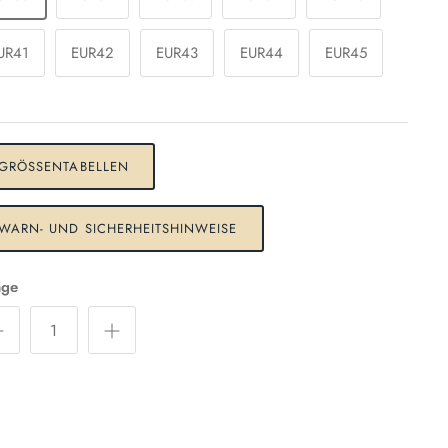
UR41
EUR42
EUR43
EUR44
EUR45
GRÖSSENTABELLEN
WARN- UND SICHERHEITSHINWEISE
ge